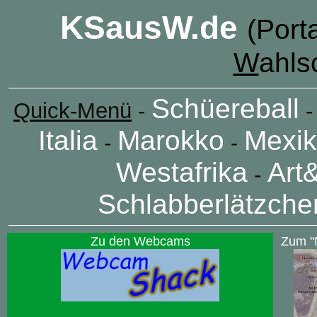
KSausW.de
(Port
W
ahls
Schüereball
Quick-Menü
-
Italia
Marokko
Mexi
-
-
Westafrika
Art
-
Schlabberlätzche
Zu den Webcams
Zum "